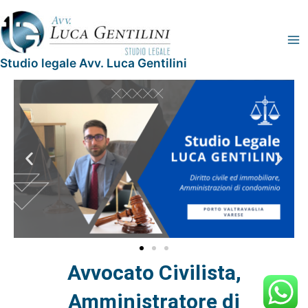
Vai
Legal
Ma
al
Blog
Me
contenuto
Studio legale Avv. Luca Gentilini
Avvocato Civilista,
Amministratore di