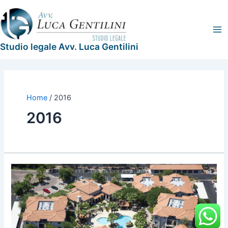
Vai
Legal
Ma
al
Blog
Me
contenuto
Studio legale Avv. Luca Gentilini
Home
2016
2016
Condominio:
la
presunzione
di
comproprietà