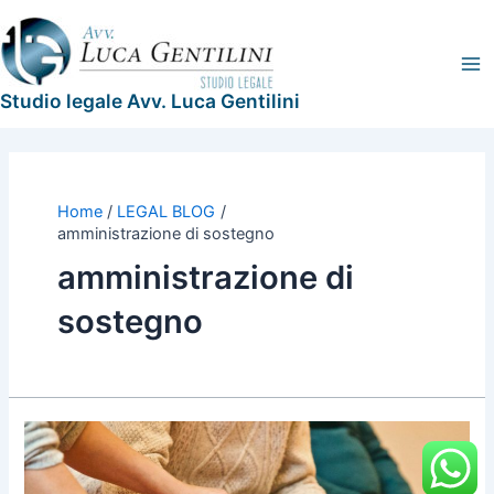
Vai
Legal
Ma
al
Blog
Me
contenuto
Studio legale Avv. Luca Gentilini
Home
LEGAL BLOG
amministrazione di sostegno
amministrazione di
sostegno
L’amministrazione
di
sostegno: