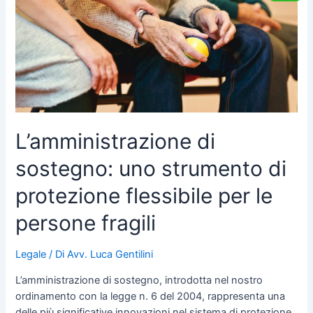
uno
strumento
di
protezione
flessibile
per
le
persone
L’amministrazione di
fragili
sostegno: uno strumento di
protezione flessibile per le
persone fragili
Legale
/ Di
Avv. Luca Gentilini
L’amministrazione di sostegno, introdotta nel nostro
ordinamento con la legge n. 6 del 2004, rappresenta una
delle più significative innovazioni nel sistema di protezione