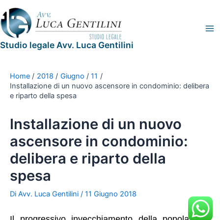
Vai
Navigazione
Legal
Ma
al
articoli
Blog
Me
contenuto
Studio legale Avv. Luca Gentilini
Home
2018
Giugno
11
Installazione di un nuovo ascensore in condominio: delibera
e riparto della spesa
Installazione di un nuovo
ascensore in condominio:
delibera e riparto della
spesa
Di
Avv. Luca Gentilini
/
11 Giugno 2018
Il progressivo invecchiamento della popolazione