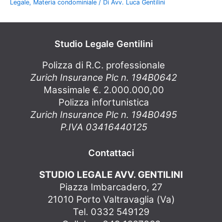
Legale
,
Materia condominiale
/ Di
Avv. Luca Gentilini
Studio Legale Gentilini
Polizza di R.C. professionale
Zurich Insurance Plc n. 194B0642
Massimale €. 2.000.000,00
Polizza infortunistica
Zurich Insurance Plc n. 194B0495
P.IVA 03416440125
Contattaci
STUDIO LEGALE AVV. GENTILINI
Piazza Imbarcadero, 27
21010 Porto Valtravaglia (Va)
Tel. 0332 549129