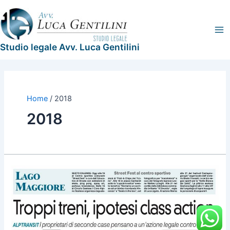
Vai
Legal
Ma
al
Blog
Me
contenuto
Studio legale Avv. Luca Gentilini
Home
2018
2018
Intervista
pubblicata
dal
giornale
“La
Prealpina”