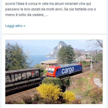
scorsi l’idea è corsa in rete tra alcuni stranieri che qui
passano le loro estati da molti anni. Se sia fattibile ora o
meno è tutto da vedere, …
Leggi altro »
Immissioni
di
rumori
e/o
di
vibrazioni
intollerabili:
quale
tutela?