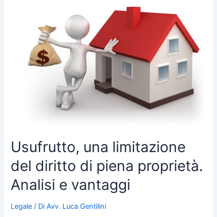
una
limitazione
del
diritto
di
piena
proprietà.
Analisi
e
vantaggi
Usufrutto, una limitazione
del diritto di piena proprietà.
Analisi e vantaggi
Legale
/ Di
Avv. Luca Gentilini