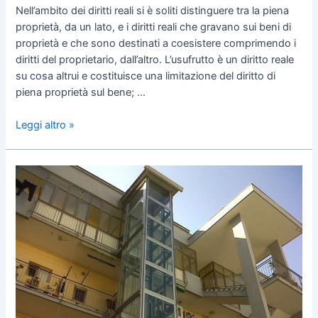
Nell’ambito dei diritti reali si è soliti distinguere tra la piena
proprietà, da un lato, e i diritti reali che gravano sui beni di
proprietà e che sono destinati a coesistere comprimendo i
diritti del proprietario, dall’altro. L’usufrutto è un diritto reale
su cosa altrui e costituisce una limitazione del diritto di
piena proprietà sul bene; …
Leggi altro »
Installazione
di
un
nuovo
ascensore
in
condominio:
delibera
e