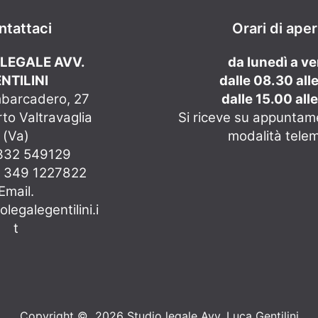
ntattaci
Orari di ape
 LEGALE AVV.
da lunedì a v
NTILINI
dalle 08.30 all
mbarcadero, 27
dalle 15.00 all
to Valtravaglia
Si riceve su appuntam
(Va)
modalità tele
0332 549129
e 349 1227822
Email.
legalegentilini.i
t
Copyright © 2026 Studio legale Avv. Luca Gentilini