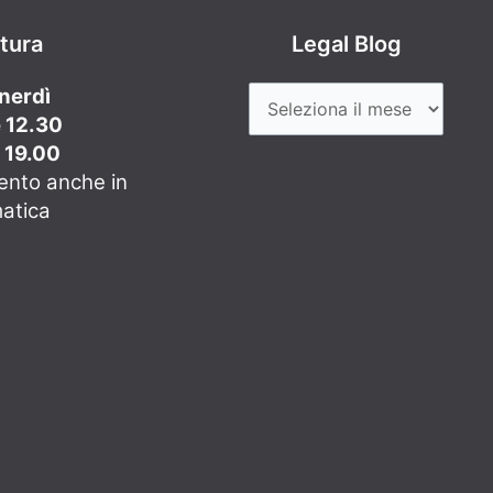
rtura
Legal Blog
enerdì
e 12.30
e 19.00
ento anche in
matica