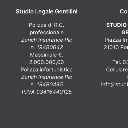
Studio Legale Gentilini
Co
Polizza di R.C.
STUDIO
professionale
GE
Zurich Insurance Plc
Piazza I
n. 194B0642
21010 Por
Massimale €.
2.000.000,00
Tel. 
Polizza infortunistica
Cellular
Zurich Insurance Plc
n. 194B0495
info@studio
P.IVA 03416440125