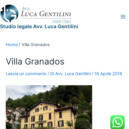
Vai
Navigazione
Legal
Ma
al
articoli
Blog
Me
contenuto
Studio legale Avv. Luca Gentilini
Home
Villa Granados
Villa Granados
Lascia un commento
/ Di
Avv. Luca Gentilini
/
16 Aprile 2018