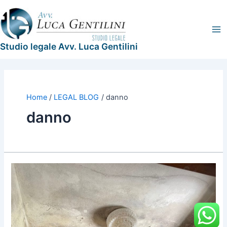
Vai
Legal
Ma
al
Blog
Me
contenuto
Studio legale Avv. Luca Gentilini
Home
LEGAL BLOG
danno
danno
Il
condomino
danneggiato
dalle
parti
comuni