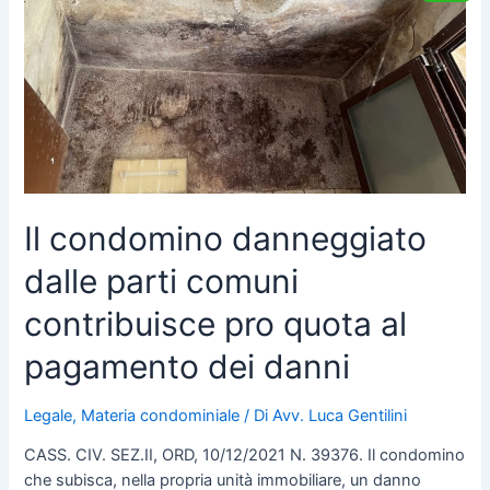
contribuisce
pro
quota
al
pagamento
dei
danni
Il condomino danneggiato
dalle parti comuni
contribuisce pro quota al
pagamento dei danni
Legale
,
Materia condominiale
/ Di
Avv. Luca Gentilini
CASS. CIV. SEZ.II, ORD, 10/12/2021 N. 39376. Il condomino
che subisca, nella propria unità immobiliare, un danno