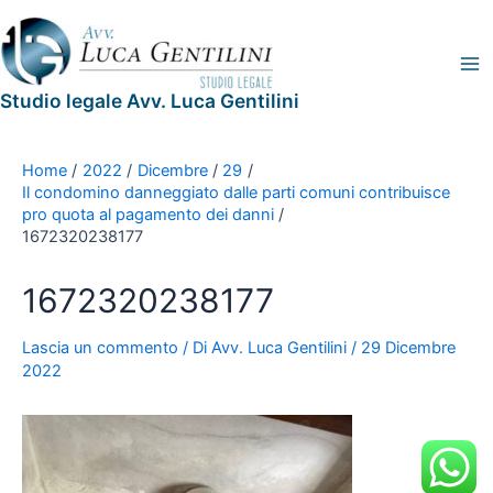
Vai
Navigazione
Legal
Ma
al
articoli
Blog
Me
contenuto
Studio legale Avv. Luca Gentilini
Home
2022
Dicembre
29
Il condomino danneggiato dalle parti comuni contribuisce
pro quota al pagamento dei danni
1672320238177
1672320238177
Lascia un commento
/ Di
Avv. Luca Gentilini
/
29 Dicembre
2022