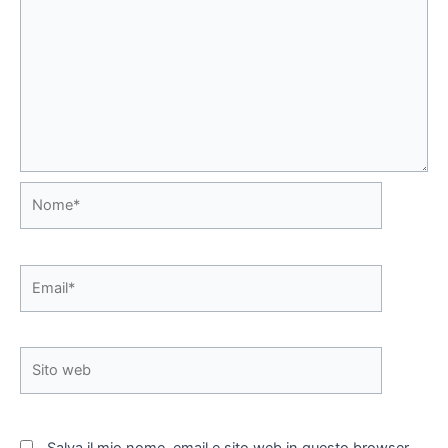
Nome*
Email*
Sito
web
Salva il mio nome, email e sito web in questo browser