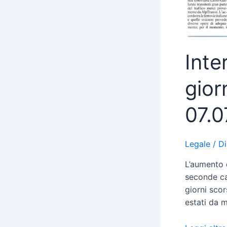
Inte
gior
07.0
Legale
/ D
L’aumento 
seconde ca
giorni scor
estati da m