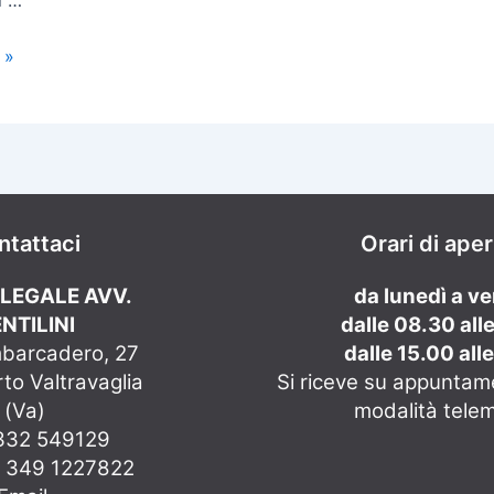
i …
 »
ntattaci
Orari di ape
 LEGALE AVV.
da lunedì a v
NTILINI
dalle 08.30 all
mbarcadero, 27
dalle 15.00 all
to Valtravaglia
Si riceve su appuntam
(Va)
modalità tele
0332 549129
e 349 1227822