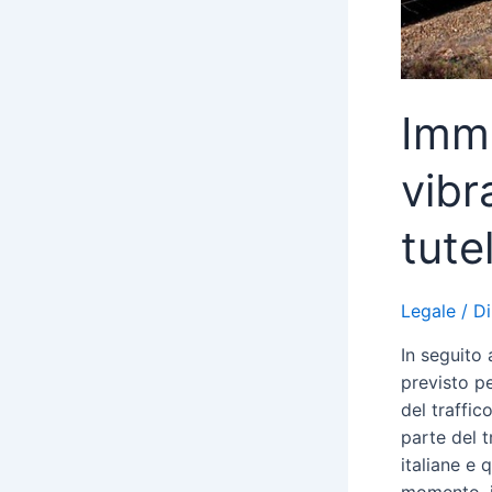
Immi
vibr
tute
Legale
/ D
In seguito 
previsto pe
del traffic
parte del t
italiane e