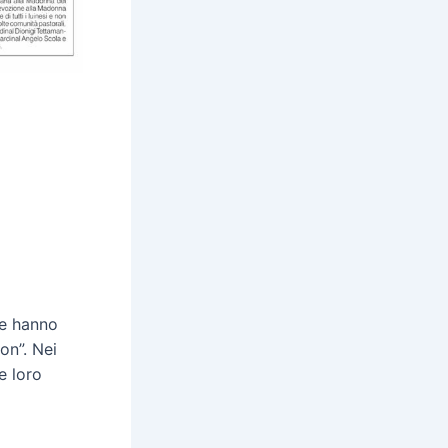
he hanno
on”. Nei
e loro