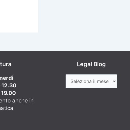
rtura
Legal Blog
enerdì
e 12.30
e 19.00
ento anche in
matica