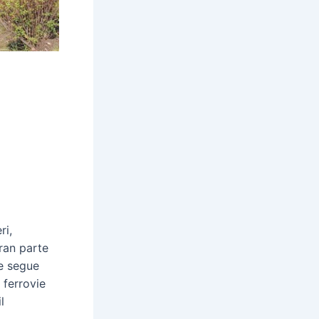
ri,
gran parte
he segue
 ferrovie
l