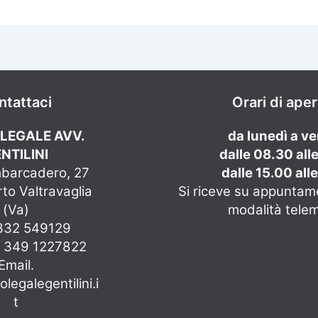
ntattaci
Orari di ape
 LEGALE AVV.
da lunedì a v
NTILINI
dalle 08.30 all
mbarcadero, 27
dalle 15.00 all
to Valtravaglia
Si riceve su appuntam
(Va)
modalità tele
0332 549129
e 349 1227822
Email.
legalegentilini.i
t