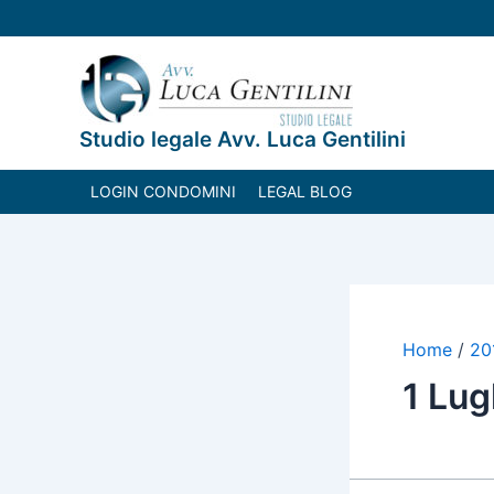
Vai
al
contenuto
Studio legale Avv. Luca Gentilini
LOGIN CONDOMINI
LEGAL BLOG
Home
20
1 Lug