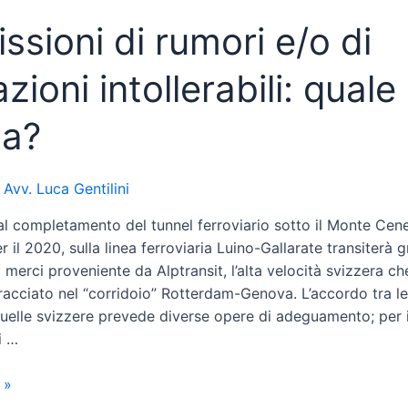
ssioni di rumori e/o di
azioni intollerabili: quale
la?
i
Avv. Luca Gentilini
al completamento del tunnel ferroviario sotto il Monte Cene
r il 2020, sulla linea ferroviaria Luino-Gallarate transiterà 
o merci proveniente da Alptransit, l’alta velocità svizzera c
racciato nel “corridoio” Rotterdam-Genova. L’accordo tra le
 quelle svizzere prevede diverse opere di adeguamento; per i
i …
 »