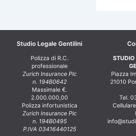
Studio Legale Gentilini
Co
Polizza di R.C.
STUDIO
professionale
GE
Zurich Insurance Plc
Piazza I
n. 194B0642
21010 Por
Massimale €.
2.000.000,00
Tel. 
Polizza infortunistica
Cellular
Zurich Insurance Plc
n. 194B0495
info@studio
P.IVA 03416440125