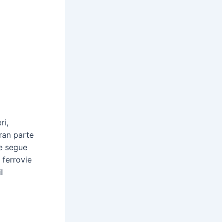
ri,
gran parte
he segue
 ferrovie
l