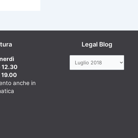
rtura
Legal Blog
enerdì
e 12.30
e 19.00
ento anche in
matica