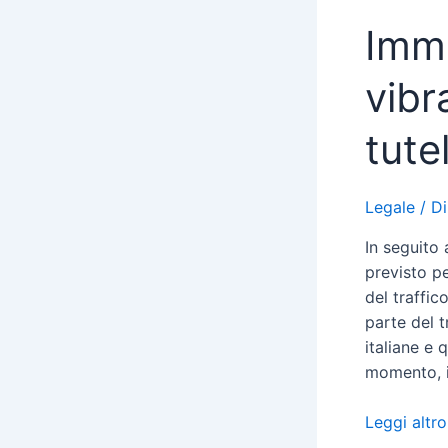
Immi
vibr
tute
Legale
/ D
In seguito 
previsto pe
del traffic
parte del t
italiane e
momento, 
Leggi altro